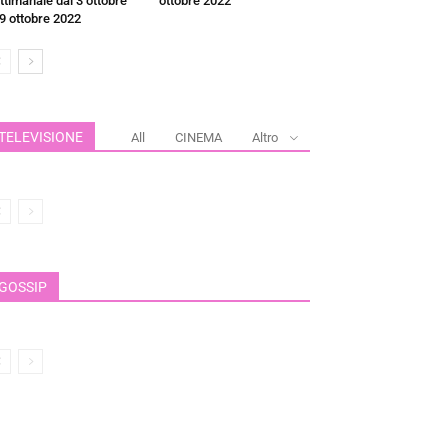
ttimanale dal 3 ottobre
ottobre 2022
 9 ottobre 2022
TELEVISIONE
All
CINEMA
Altro
GOSSIP