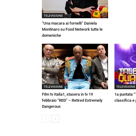
TELEVISIONE
“Una macara ai fornelli” Daniela
Montinaro su Food Network tutte le
domeniche
TELEVISIONE
TELEVISIONE
Film tv Italia1, stasera in tv 19
1a puntata “
febbraio “RED” – Retired Extremely
classifica e
Dangerous