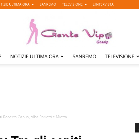
TIZIE ULTIMA ORA
SANREMO
TELEVISIONE
L’INTERVISTA
P
NOTIZIE ULTIMA ORA
SANREMO
TELEVISIONE
Gente
Vip
ti Roberta Capua, Alba Parietti e Mietta