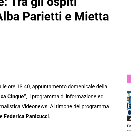
 Tra gli ospiti
News
lba Parietti e Mietta
alle ore 13.40, appuntamento domenicale della
ca Cinque”
, il programma di informazione ed
iornalistica Videonews. Al timone del programma
e
Federica Panicucci
.
O
Pa