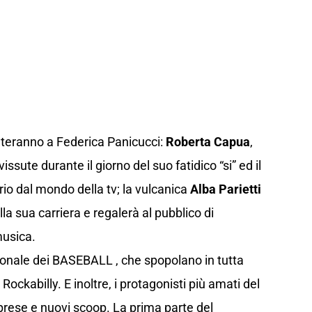
onteranno a Federica Panicucci:
Roberta Capua
,
sute durante il giorno del suo fatidico “si” ed il
io dal mondo della tv; la vulcanica
Alba Parietti
lla sua carriera e regalerà al pubblico di
musica.
ionale dei BASEBALL , che spopolano in tutta
Rockabilly. E inoltre, i protagonisti più amati del
prese e nuovi scoop. La prima parte del