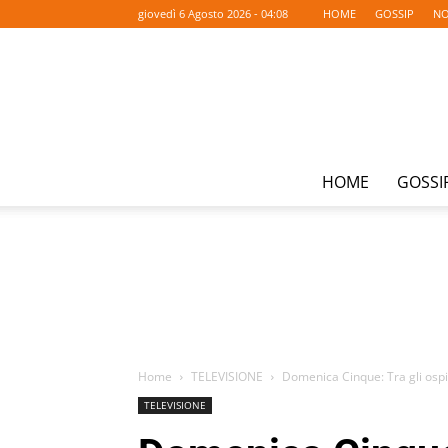
giovedì 6 Agosto 2026 - 04:08
HOME
GOSSIP
NO
HOME
GOSSI
Home
TELEVISIONE
Domenica Cinque: Tra gli ospi
TELEVISIONE