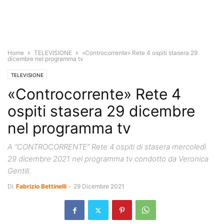
Home
TELEVISIONE
«Controcorrente» Rete 4 ospiti stasera 29
dicembre nel programma tv
TELEVISIONE
«Controcorrente» Rete 4
ospiti stasera 29 dicembre
nel programma tv
A “CONTROCORRENTE” Rete 4 ospiti di stasera mercoledì
29 dicembre 2021 nel programma tv condotto da Veronica
Gentili.
Di
Fabrizio Bettinelli
-
29 Dicembre 2021