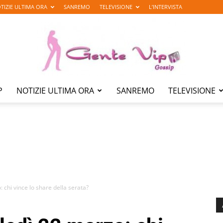
TIZIE ULTIMA ORA
SANREMO
TELEVISIONE
L’INTERVISTA
P
NOTIZIE ULTIMA ORA
SANREMO
TELEVISIONE
Gente
Vip
 chi vince lo share della serata?