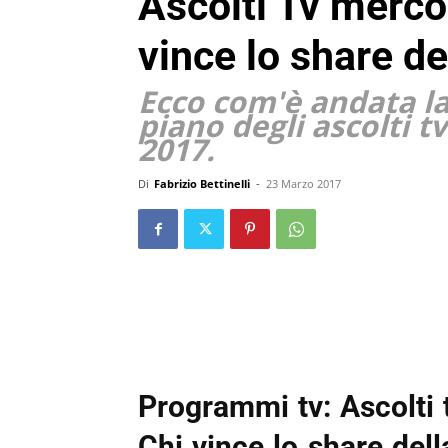
Ascolti Tv merco
vince lo share de
Ecco com'è andata la 
piano degli ascolti 
2017.
Di
Fabrizio Bettinelli
-
23 Marzo 2017
Programmi tv: Ascolti
Chi vince lo share dell