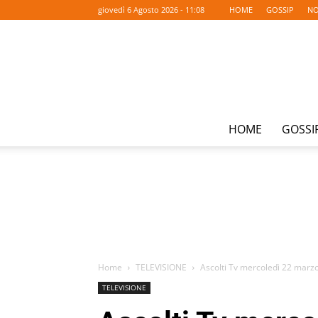
giovedì 6 Agosto 2026 - 11:08
HOME
GOSSIP
NO
HOME
GOSSI
Home
TELEVISIONE
Ascolti Tv mercoledì 22 marzo:
TELEVISIONE