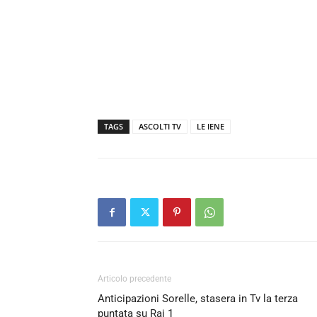
TAGS
ASCOLTI TV
LE IENE
Articolo precedente
Anticipazioni Sorelle, stasera in Tv la terza
puntata su Rai 1