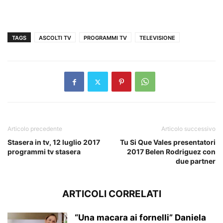
TAGS
ASCOLTI TV
PROGRAMMI TV
TELEVISIONE
Articolo precedente
Articolo successivo
Stasera in tv, 12 luglio 2017
Tu Si Que Vales presentatori
programmi tv stasera
2017 Belen Rodriguez con
due partner
ARTICOLI CORRELATI
“Una macara ai fornelli” Daniela