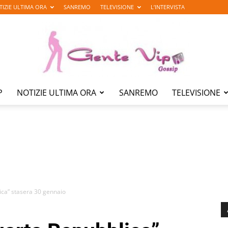
TIZIE ULTIMA ORA
SANREMO
TELEVISIONE
L’INTERVISTA
P
NOTIZIE ULTIMA ORA
SANREMO
TELEVISIONE
Gente
Vip
ica” stasera 30 gennaio