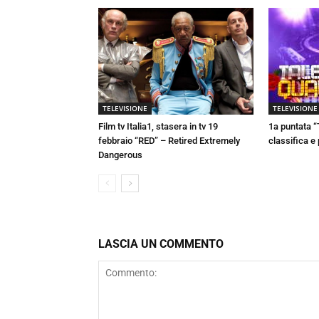
TELEVISIONE
TELEVISIONE
Film tv Italia1, stasera in tv 19
1a puntata “
febbraio “RED” – Retired Extremely
classifica e
Dangerous
LASCIA UN COMMENTO