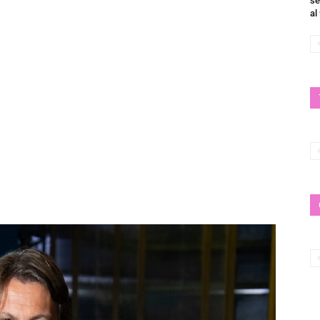
se
al