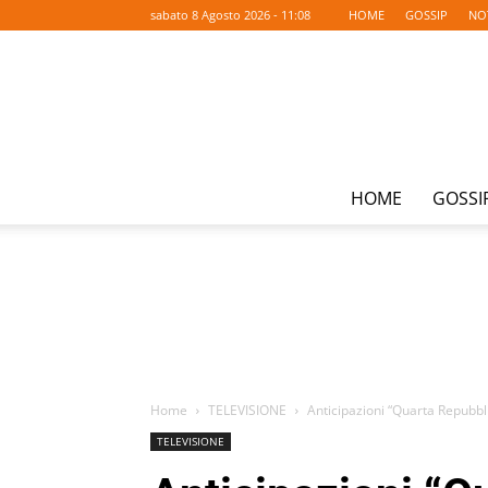
sabato 8 Agosto 2026 - 11:08
HOME
GOSSIP
NO
HOME
GOSSI
Home
TELEVISIONE
Anticipazioni “Quarta Repubbl
TELEVISIONE