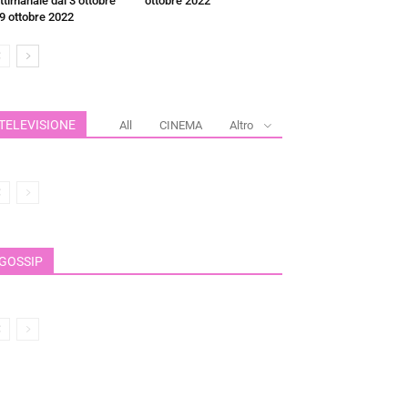
ttimanale dal 3 ottobre
ottobre 2022
 9 ottobre 2022
TELEVISIONE
All
CINEMA
Altro
GOSSIP