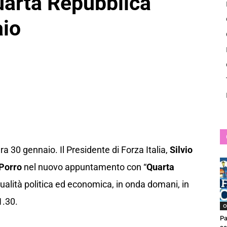
uarta Repubblica”
News
aio
a 30 gennaio. Il Presidente di Forza Italia,
Silvio
 Porro
nel nuovo appuntamento con “
Quarta
ttualità politica ed economica, in onda domani, in
21.30.
O
Pa