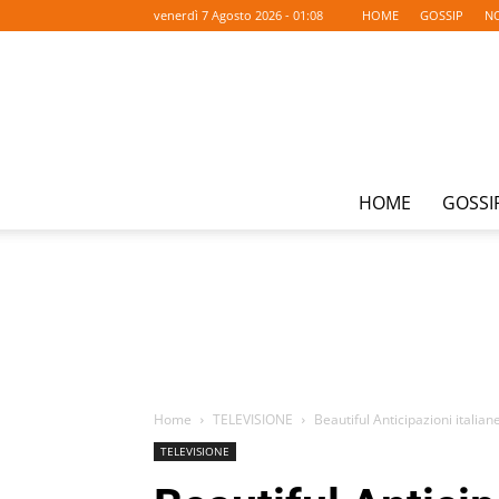
venerdì 7 Agosto 2026 - 01:08
HOME
GOSSIP
NO
HOME
GOSSI
Home
TELEVISIONE
Beautiful Anticipazioni italia
TELEVISIONE