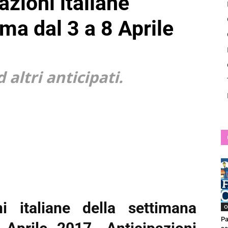
azioni italiane
News
ma dal 3 a 8 Aprile
 altri anticipati.
ni italiane della settimana
O
Pa