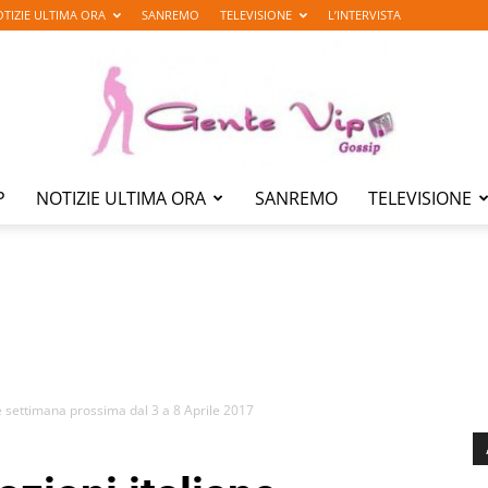
TIZIE ULTIMA ORA
SANREMO
TELEVISIONE
L’INTERVISTA
P
NOTIZIE ULTIMA ORA
SANREMO
TELEVISIONE
Gente
Vip
ne settimana prossima dal 3 a 8 Aprile 2017