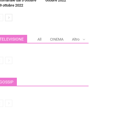
ttimanale dal 3 ottobre
ottobre 2022
 9 ottobre 2022
TELEVISIONE
All
CINEMA
Altro
GOSSIP