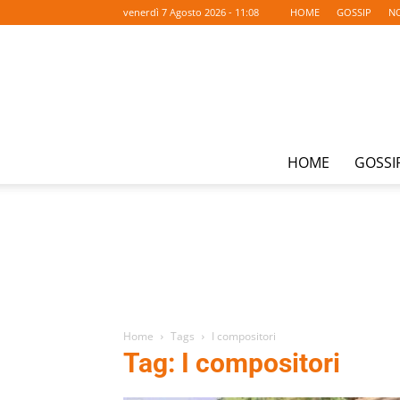
venerdì 7 Agosto 2026 - 11:08
HOME
GOSSIP
NO
HOME
GOSSI
Home
Tags
I compositori
Tag: I compositori