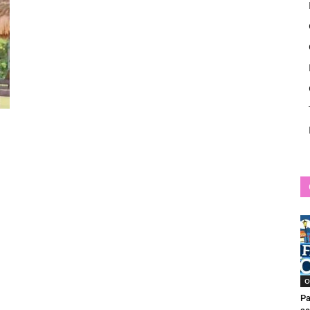
News
O
Pa