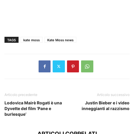
TAGS
kate moss
Kate Moss news
Articolo precedente
Articolo successivo
Lodovica Mairè Rogati è una
Justin Bieber e i video
Dyvette del film ‘Pane e
inneggianti al razzismo
burlesque’
ARTICOLI CORRELATI