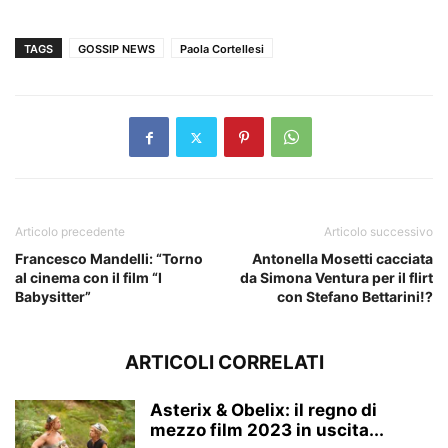
TAGS
GOSSIP NEWS
Paola Cortellesi
Articolo precedente
Articolo successivo
Francesco Mandelli: “Torno
Antonella Mosetti cacciata
al cinema con il film “I
da Simona Ventura per il flirt
Babysitter”
con Stefano Bettarini!?
ARTICOLI CORRELATI
Asterix & Obelix: il regno di
mezzo film 2023 in uscita...