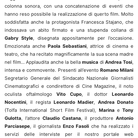
colonna sonora, con una concatenazione di eventi che
hanno reso possibile la realizzazione di querto film. Molto
soddisfatta anche la protagonista Francesca Stajano, che
indossava un abito firmato e una stupenda collana di
Gabry Style
, disegnata appositamente per l’occasione.
Emozionata anche
Paola Sebastiani
, attrice di cinema e
teatro, che ha recitato magnificamente la sua scena madre
nel film… Applaudita anche la bella
musica
di
Andrea Tosi
,
intensa e commovente. Presenti all’evento
Romano Milani
Segretario Generale del Sindacato Nazionale Giornalisti
Cinematografici e condirettore di Cine Magazine, il noto
oculista oftalmologo
Vito Cupo
, il dottor
Leonardo
Nocentini
, il regista
Leonardo Madier
,
Andrea Donato
(Tolfa International Short Film Festival),
Marina
e
Tony
Gulotta
, l’attore
Claudio Castana
, il produttore
Antonio
Parciasepe
, il giornalista
Enzo Fasoli
che ha realizzato i
servizi delle interviste per il nostro portale web