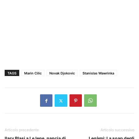
TAGS
Marin Cilic
Novak Djokovic
Stanislas Wawrinka
Articolo precedente
Articolo successivo
Ilary Blasi a Le Iene, pancia di
Legàmi: La soap degli