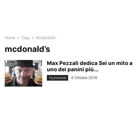
Home
Tags
Mcdonald’s
mcdonald’s
Max Pezzali dedica Sei un mito a
uno dei panini più...
4 Ottobre 2016
TELEVISIONE