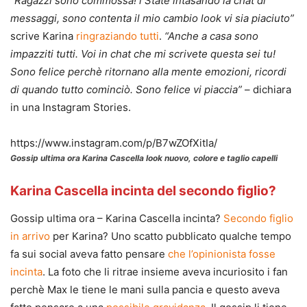
“Ragazzi sono commossa! i State intasando la chat di
messaggi, sono contenta il mio cambio look vi sia piaciuto”
scrive Karina
ringraziando tutti
.
“Anche a casa sono
impazziti tutti. Voi in chat che mi scrivete questa sei tu!
Sono felice perchè ritornano alla mente emozioni, ricordi
di quando tutto cominciò. Sono felice vi piaccia”
– dichiara
in una Instagram Stories.
https://www.instagram.com/p/B7wZOfXitIa/
Gossip ultima ora Karina Cascella look nuovo, colore e taglio capelli
Karina Cascella incinta del secondo figlio?
Gossip ultima ora – Karina Cascella incinta?
Secondo figlio
in arrivo
per Karina? Uno scatto pubblicato qualche tempo
fa sui social aveva fatto pensare
che l’opinionista fosse
incinta
. La foto che li ritrae insieme aveva incuriosito i fan
perchè Max le tiene le mani sulla pancia e questo aveva