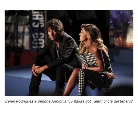
Belen Rodriguez e Simone Annichiarico Italia’s got Talent 5: C’è del tenero?