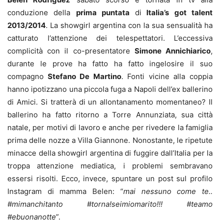
conduzione della
prima puntata
di
Italia’s got talent
2013/2014
. La showgirl argentina con la sua sensualità ha
catturato l’attenzione dei telespettatori. L’eccessiva
complicità con il co-presentatore
Simone Annichiarico
,
durante le prove ha fatto ha fatto ingelosire il suo
compagno
Stefano De Martino
. Fonti vicine alla coppia
hanno ipotizzano una piccola fuga a Napoli dell’ex ballerino
di Amici. Si tratterà di un allontanamento momentaneo? Il
ballerino ha fatto ritorno a Torre Annunziata, sua città
natale, per motivi di lavoro e anche per rivedere la famiglia
prima delle nozze a Villa Giannone. Nonostante, le ripetute
minacce della showgirl argentina di fuggire dall’Italia per la
troppa attenzione mediatica, i problemi sembravano
essersi risolti. Ecco, invece, spuntare un post sul profilo
Instagram di mamma Belen: “
mai nessuno come te..
#mimanchitanto #torna!seimiomarito!!! #teamo
#ebuonanotte
”.